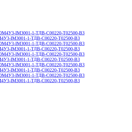
4У3-IM3001-1-ТДВ-С00220-Т02500-B3
4У3-IM3001-1-ТДВ-С00220-Т02500-B3
4У3-IM3001-1-ТДВ-С00220-Т02500-B3
4У3-IM3001-1-ТДВ-С00220-Т02500-B3
4У3-IM3001-1-ТДВ-С00220-Т02500-B3