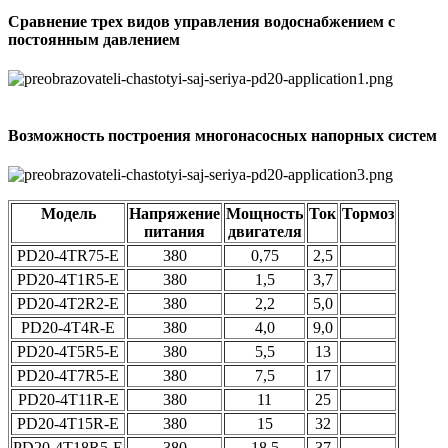
Сравнение трех видов управления водоснабжением с
постоянным давлением
Возможность построения многонасосных напорных систем
Модель
Напряжение
Мощность
Ток
Тормоз
питания
двигателя
PD20-4TR75-E
380
0,75
2,5
PD20-4T1R5-E
380
1,5
3,7
PD20-4T2R2-E
380
2,2
5,0
PD20-4T4R-E
380
4,0
9,0
PD20-4T5R5-E
380
5,5
13
PD20-4T7R5-E
380
7,5
17
PD20-4T11R-E
380
11
25
PD20-4T15R-E
380
15
32
PD20-4T18R5-E
380
18,5
37